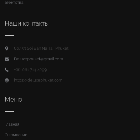
агентства
Наши контакты
86/53 Soi Ban Na Tai, Phuket
Deluxephuket@gmail.com
+66-081-714-4299
https://deluxephuket.com
Меню
Главная
О компании